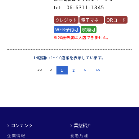
06-6311-1345
tel:
クレジット
電子マネー
QRコード
WEB予約可
喫煙可
※20歳未満は入店できません。
14店舗中 1～10店舗を表示しています。
<<
<
1
2
>
>>
コンテンツ
業態紹介
企業情報
養老乃瀧