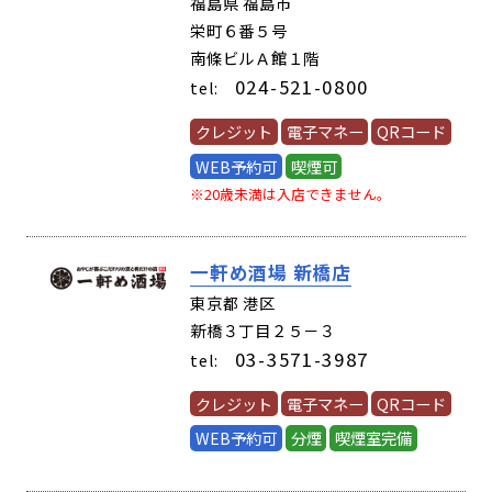
福島県 福島市
栄町６番５号
南條ビルＡ館１階
024-521-0800
tel:
クレジット
電子マネー
QRコード
WEB予約可
喫煙可
※20歳未満は入店できません。
一軒め酒場 新橋店
(00180)
東京都 港区
新橋３丁目２５－３
03-3571-3987
tel:
クレジット
電子マネー
QRコード
WEB予約可
分煙
喫煙室完備