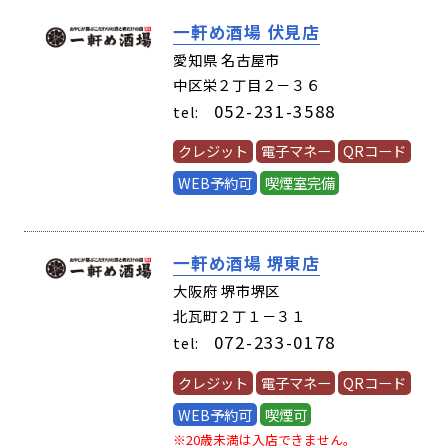
一軒め酒場 伏見店
(61480)
愛知県 名古屋市
中区栄２丁目２－３６
052-231-3588
tel:
クレジット
電子マネー
QRコード
WEB予約可
喫煙室完備
一軒め酒場 堺東店
(64710)
大阪府 堺市堺区
北瓦町２丁１－３１
072-233-0178
tel:
クレジット
電子マネー
QRコード
WEB予約可
喫煙可
※20歳未満は入店できません。