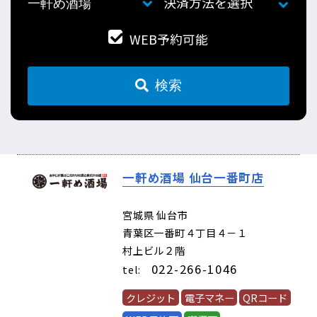
決済方法を選択
WEB予約可能
検索
一軒め酒場 仙台一番町店
(63350)
宮城県 仙台市
青葉区一番町４丁目４－１
村上ビル２階
022-266-1046
tel:
クレジット
電子マネー
QRコード