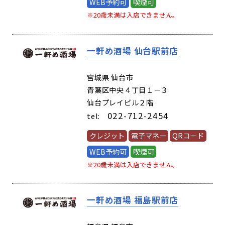
WEB予約可
喫煙可
※20歳未満は入店できません。
一軒め酒場 仙台駅前店
(57050)
宮城県 仙台市
青葉区中央４丁目１－３
仙台プレイビル２階
022-712-2454
tel:
クレジット
電子マネー
QRコード
WEB予約可
喫煙可
※20歳未満は入店できません。
一軒め酒場 福島駅前店
(64860)