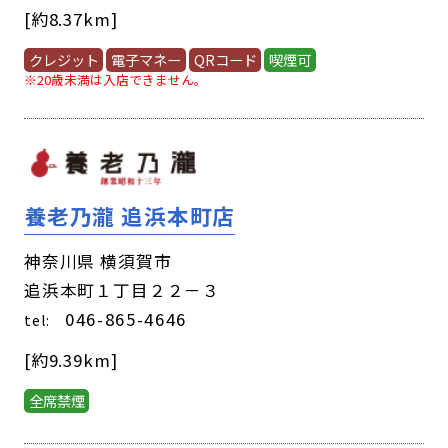
[約8.37km]
クレジット
電子マネー
QRコード
喫煙可
※20歳未満は入店できません。
養老乃瀧 追浜本町店
神奈川県 横須賀市
追浜本町１丁目２２－３
046-865-4646
tel:
[約9.39km]
全席禁煙