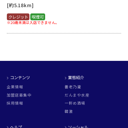
[約5.18km]
クレジット
喫煙可
※20歳未満は入店できません。
コンテンツ
業態紹介
企業情報
養老乃瀧
加盟店募集中
だんまや水産
採用情報
一軒め酒場
韓激
ヘルプ
ソーシャル