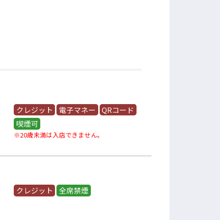
クレジット
電子マネー
QRコード
喫煙可
※20歳未満は入店できません。
クレジット
全席禁煙