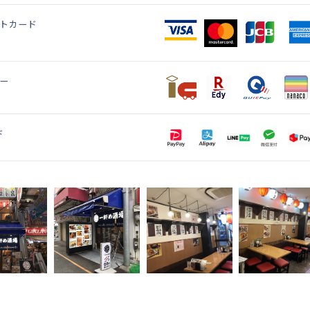
トカード
ー
ド