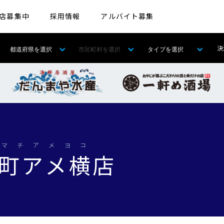
店募集中
採用情報
アルバイト募集
決
マチアメヨコ
町アメ横
店