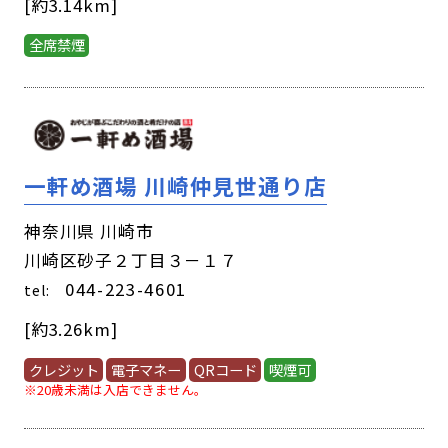
[約3.14km]
全席禁煙
一軒め酒場 川崎仲見世通り店
神奈川県 川崎市
川崎区砂子２丁目３－１７
044-223-4601
tel:
[約3.26km]
クレジット
電子マネー
QRコード
喫煙可
※20歳未満は入店できません。