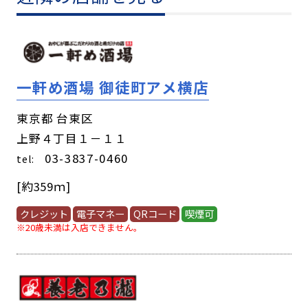
一軒め酒場 御徒町アメ横店
東京都 台東区
上野４丁目１－１１
03-3837-0460
tel:
[約359ｍ]
クレジット
電子マネー
QRコード
喫煙可
※20歳未満は入店できません。