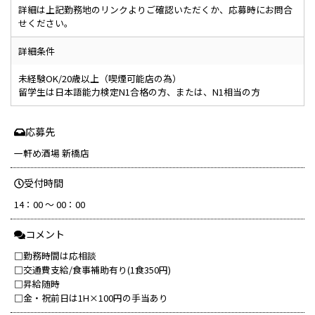
詳細は上記勤務地のリンクよりご確認いただくか、応募時にお問合
せください。
詳細条件
未経験OK/20歳以上（喫煙可能店の為）
留学生は日本語能力検定N1合格の方、または、N1相当の方
応募先
一軒め酒場 新橋店
受付時間
14：00 ～ 00：00
コメント
□勤務時間は応相談
□交通費支給/食事補助有り(1食350円)
□昇給随時
□金・祝前日は1H×100円の手当あり