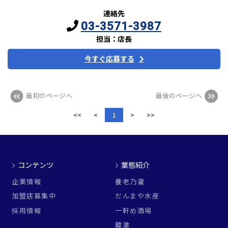
連絡先
03-3571-3987
担当：店長
今すぐ応募する
最初のページへ
最後のページへ
<<
<
1
>
>>
コンテンツ
業態紹介
企業情報
養老乃瀧
加盟店募集中
だんまや水産
採用情報
一軒め酒場
韓激