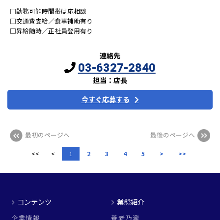
□勤務可能時間帯は応相談
□交通費支給／食事補助有り
□昇給随時／正社員登用有り
連絡先
03-6327-2840
担当：店長
今すぐ応募する
最初のページへ
最後のページへ
<<
<
1
2
3
4
5
>
>>
コンテンツ
業態紹介
企業情報
養老乃瀧