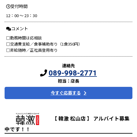
受付時間
12：00 ～ 23：30
コメント
□勤務時間は応相談
□交通費支給／食事補助有り（1食350円）
□昇給随時／正社員登用有り
連絡先
089-998-2771
担当：店長
今すぐ応募する
【 韓激 松山店 】 アルバイト募集
中です！！