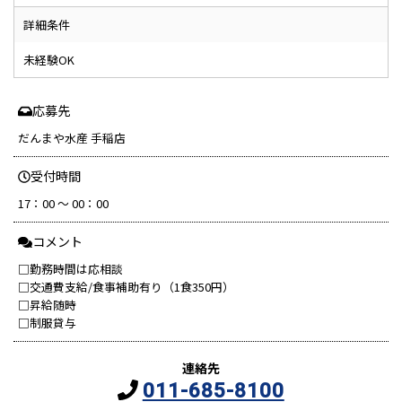
詳細条件
未経験OK
応募先
だんまや水産 手稲店
受付時間
17：00 ～ 00：00
コメント
□勤務時間は応相談
□交通費支給/食事補助有り（1食350円）
□昇給随時
□制服貸与
連絡先
011-685-8100