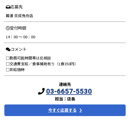
応募先
韓激 京成曳舟店
受付時間
14：00 ～ 00：00
コメント
□勤務可能時間帯は応相談
□交通費支給／食事補助有り（1食350円）
□昇給随時
連絡先
03-6657-5530
担当：店長
今すぐ応募する