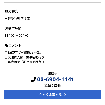
応募先
一軒め酒場 成増店
受付時間
14：00 ～ 00：00
コメント
□勤務可能時間帯は応相談
□交通費支給／食事補助有り
□昇給随時／正社員登用有り
連絡先
03-6904-1141
担当：店長
今すぐ応募する