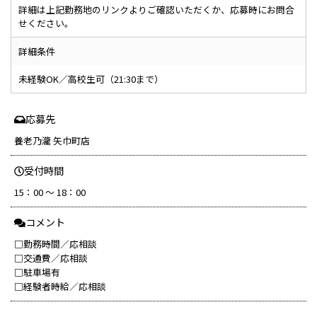
詳細は上記勤務地のリンクよりご確認いただくか、応募時にお問合
せください。
詳細条件
未経験OK／高校生可（21:30まで）
応募先
養老乃瀧 矢巾町店
受付時間
15：00 ～ 18：00
コメント
□勤務時間／応相談
□交通費／応相談
□駐車場有
□経験者時給／応相談