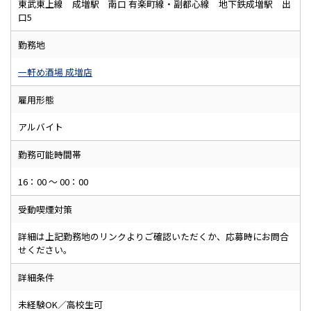
東武東上線 成増駅 南口 有楽町線・副都心線 地下鉄成増駅 出
口5
勤務地
一軒め酒場 成増店
雇用形態
アルバイト
勤務可能時間帯
16：00 ～ 00：00
受動喫煙対策
詳細は上記勤務地のリンクよりご確認いただくか、応募時にお問合
せください。
詳細条件
未経験OK／高校生可