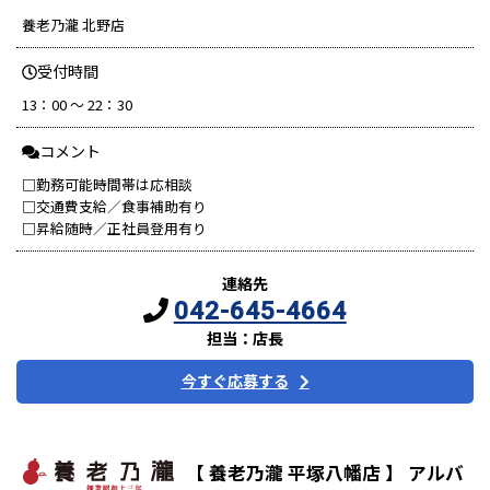
養老乃瀧 北野店
受付時間
13：00 ～ 22：30
コメント
□勤務可能時間帯は応相談
□交通費支給／食事補助有り
□昇給随時／正社員登用有り
連絡先
042-645-4664
担当：店長
今すぐ応募する
【 養老乃瀧 平塚八幡店 】 アルバ