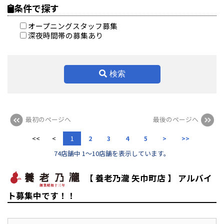
条件で探す
オープニングスタッフ募集
深夜時間帯の募集あり
検索
最初のページへ
最後のページへ
<<
<
1
2
3
4
5
>
>>
74店舗中 1～10店舗を表示しています。
【 養老乃瀧 矢巾町店 】 アルバイ
ト募集中です！！