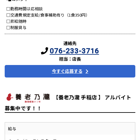
□勤務時間は応相談
□交通費規定支給/食事補助有り（1食350円）
□昇給随時
□制服貸与
連絡先
076-233-3716
担当：店長
今すぐ応募する
【養老乃瀧 手稲店 】 アルバイト
募集中です！！
給与