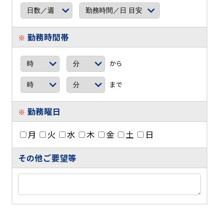
勤務時間帯
※
から
まで
勤務曜日
※
月
火
水
木
金
土
日
その他ご要望等