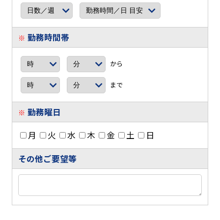
勤務時間帯
※
から
まで
勤務曜日
※
月
火
水
木
金
土
日
その他ご要望等