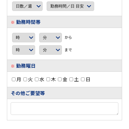
勤務時間帯
※
から
まで
勤務曜日
※
月
火
水
木
金
土
日
その他ご要望等