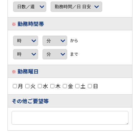
勤務時間帯
※
から
まで
勤務曜日
※
月
火
水
木
金
土
日
その他ご要望等