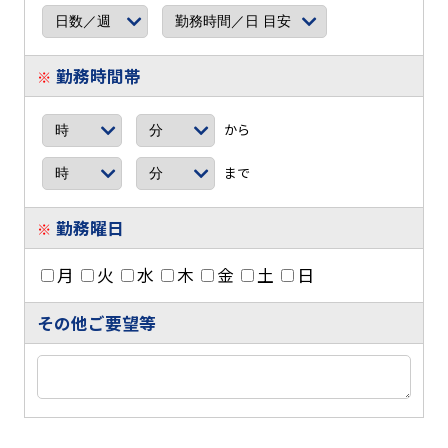
勤務時間帯
※
から
まで
勤務曜日
※
月
火
水
木
金
土
日
その他ご要望等