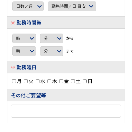
勤務時間帯
※
から
まで
勤務曜日
※
月
火
水
木
金
土
日
その他ご要望等