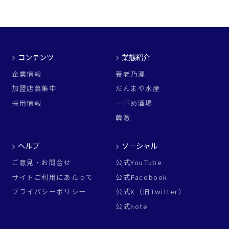
コンテンツ
業態紹介
企業情報
養老乃瀧
加盟店募集中
だんまや水産
採用情報
一軒め酒場
韓激
ヘルプ
ソーシャル
ご意見・お問合せ
公式YouTube
サイトご利用にあたって
公式Facebook
プライバシーポリシー
公式X（旧Twitter）
公式note