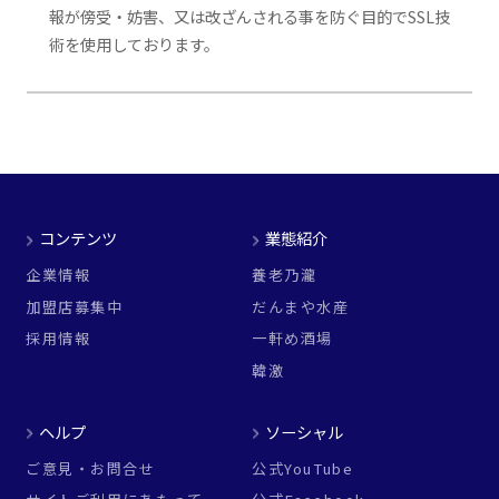
報が傍受・妨害、又は改ざんされる事を防ぐ目的でSSL技
術を使用しております。
コンテンツ
業態紹介
企業情報
養老乃瀧
加盟店募集中
だんまや水産
採用情報
一軒め酒場
韓激
ヘルプ
ソーシャル
ご意見・お問合せ
公式YouTube