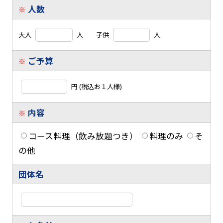
人数
※
大人
人 子供
人
ご予算
※
円 (税込お１人様)
内容
※
コース料理（飲み放題つき）
料理のみ
そ
の他
団体名