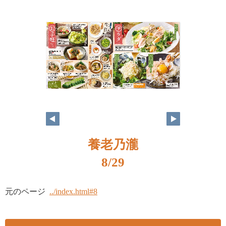
養老乃瀧
8/29
元のページ
../index.html#8