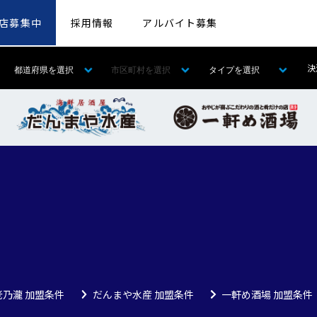
店募集中
採用情報
アルバイト募集
決
老乃瀧 加盟条件
だんまや水産 加盟条件
一軒め酒場 加盟条件