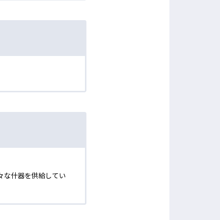
。
々な什器を供給してい