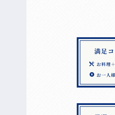
満足コ
お料理＋
お一人様4