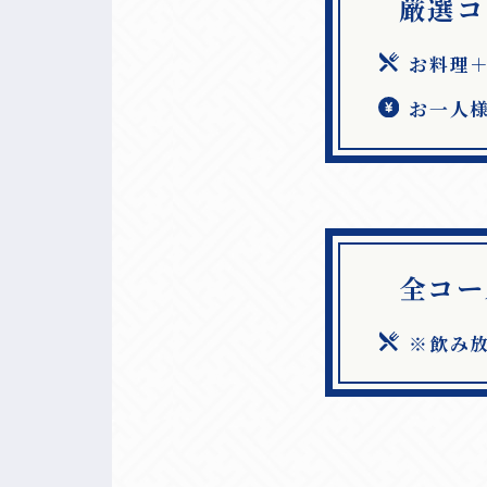
厳選コ
お料理＋
お一人様5
全コー
※飲み